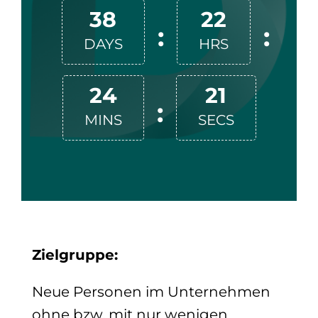
38
22
:
:
DAYS
HRS
24
20
:
MINS
SECS
Zielgruppe:
Neue Personen im Unternehmen
ohne bzw. mit nur wenigen