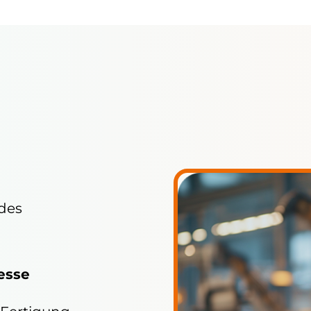
des
esse