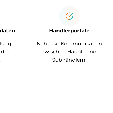
sdaten
Händlerportale
idungen
Nahtlose Kommunikation
nder
zwischen Haupt- und
.
Subhändlern.