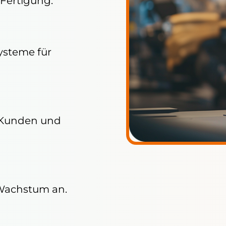
e Fertigung.
ysteme für
, Kunden und
Wachstum an.