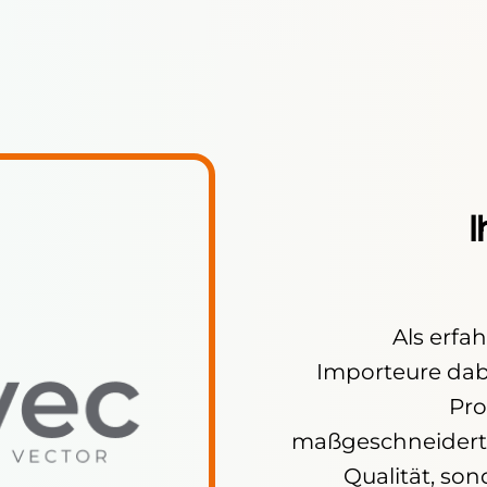
I
Als erfa
Importeure dabe
Pro
maßgeschneiderte
Qualität, son