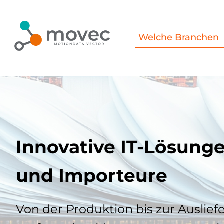
Inhalt
Zum
springen
Inhalt
Welche Branchen
springen
Innovative IT-Lösung
und Importeure
Von der Produktion bis zur Auslief