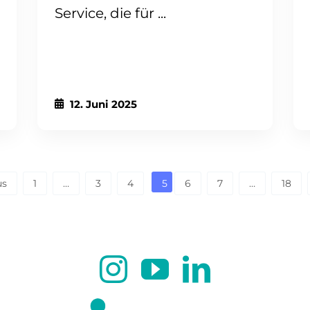
Service, die für ...
12. Juni 2025
us
1
…
3
4
5
6
7
…
18